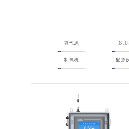
氧气源
多用
制氧机
配套